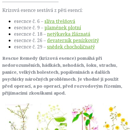
Krizová esence sestává z pěti esencí:
esecnce č. 6 –
slíva třešňová
esecnce č. 9 –
plamének plotní
esecnce č. 18 –
netýkavka žláznatá
esecnce č. 26 –
devaterník penízkovitý
esecnce č. 29 –
snědek chocholičnatý
Rescue Remedy (krizová esence) pomáhá při
nedorozuměních, hádkách, nehodách, šoku, strachu,
panice, velkých bolestech, popáleninách a dalších
psychicky náročných problémech. Je vhodné ji použít
před operací, a po operaci, před rozvodovým řízením,
přijímacími zkouškami apod.