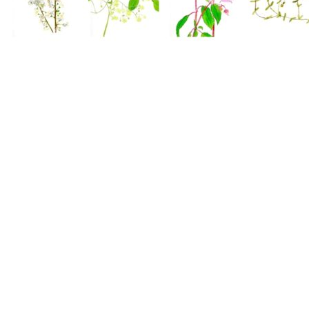
© červen 2026
Poradna Evelína